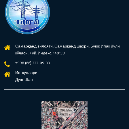
Самарқанд вилояти, Самарқанд шаҳри, Буюк Ипак йули
кўчаси, 7 уй. Индекс: 140158.
+998 (66) 222-09-33
Иш кунлари
Душ-Шан