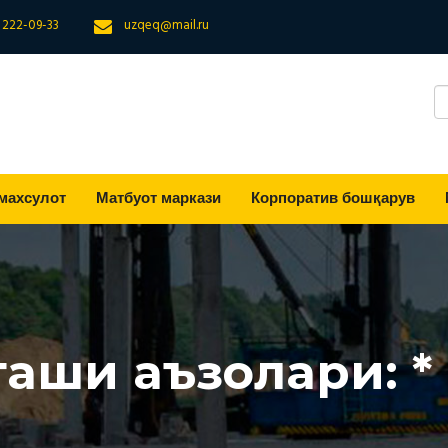
) 222-09-33
uzqeq@mail.ru
махсулот
Матбуот маркази
Корпоратив бошқарув
гаши аъзолари: *