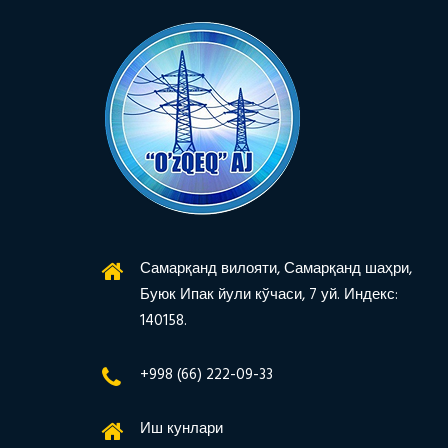
Самарқанд вилояти, Самарқанд шаҳри,
Буюк Ипак йули кўчаси, 7 уй. Индекс:
140158.
+998 (66) 222-09-33
Иш кунлари