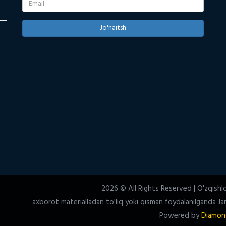
Jo'naitsh
2026 © All Rights Reserved | O'zqishl
axborot materialladan to'liq yoki qisman foydalanilganda Jam
Powered by
Diamon