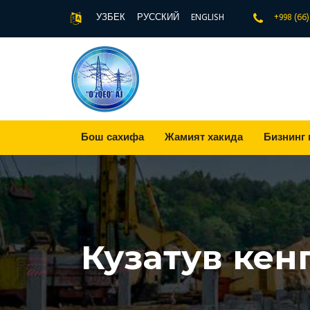
УЗБЕК
РУССКИЙ
ENGLISH
+998 (66
Бош сахифа
Жамият хакида
Бизнинг 
Кузатув кен