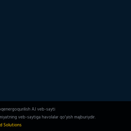
oqenergoqurilish AJ veb-sayti
iyatning veb-saytiga havolalar qo'yish majburiydir.
d Solutions