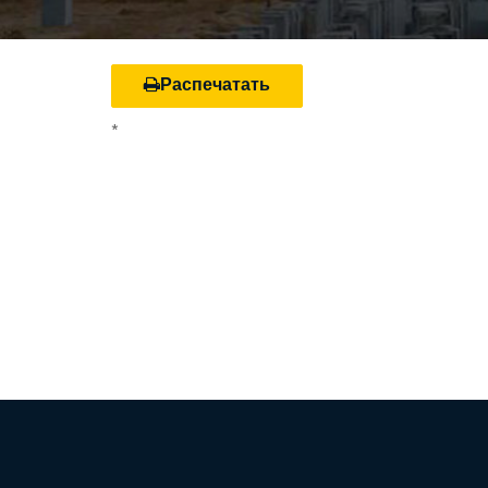
Распечатать
*